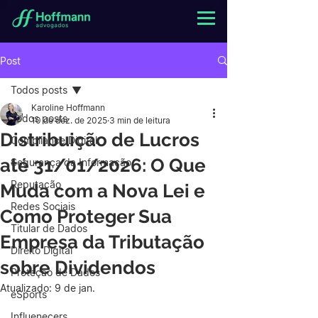
Post
Todos posts
Karoline Hoffmann
Todos posts
10 de dez. de 2025
3 min de leitura
Distribuição de Lucros
Compliance Digital
até 31/01/2026: O Que
Segurança da Informação
Reputação
Muda com a Nova Lei e
Redes Sociais
Como Proteger Sua
Titular de Dados
Empresa da Tributação
Direito Digital
sobre Dividendos
Proteção de Dados
Atualizado:
9 de jan.
eSports
Influenecers