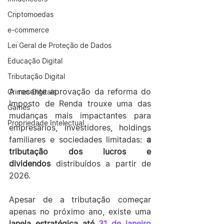
Criptomoedas
e-commerce
Lei Geral de Proteção de Dados
Educação Digital
Tributação Digital
A recente aprovação da reforma do 
Crimes Digitais
Imposto de Renda trouxe uma das 
Games
mudanças mais impactantes para 
Propriedade Intelectual
empresários, investidores, holdings 
familiares e sociedades limitadas: 
a 
tributação dos lucros e 
dividendos
 distribuídos a partir de 
2026.
Apesar de a tributação começar 
apenas no próximo ano, existe uma 
janela estratégica até 
31 de janeiro 