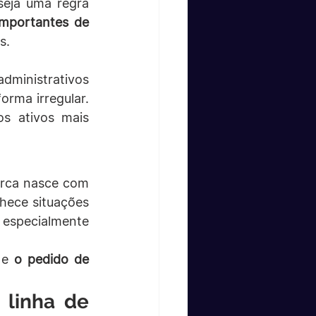
eja uma regra 
mportantes de 
s.
dministrativos 
rma irregular. 
s ativos mais 
arca nasce com 
nhece situações 
 especialmente 
 e 
o pedido de 
linha de 