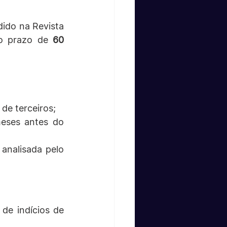
ido na Revista 
 o prazo de 
60 
 de terceiros;
eses antes do 
nalisada pelo 
e indícios de 