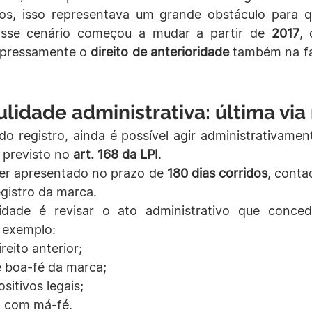
os, isso representava um grande obstáculo para q
sse cenário começou a mudar a partir de 
2017
, 
xpressamente o 
direito de anterioridade
 também na fa
lidade administrativa: última via 
, previsto no 
art. 168 da LPI
.
er apresentado no prazo de 
180 dias corridos
, conta
egistro da marca.
idade é revisar o ato administrativo que concede
 exemplo:
reito anterior;
e boa-fé da marca;
sitivos legais;
o com má-fé.