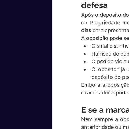
defesa
Após o depósito do 
da Propriedade Ind
dias
 para apresent
A oposição pode ser
O sinal distint
Há risco de con
O pedido viola 
O opositor já 
depósito do pe
Embora a oposição
examinador e pode 
E se a marc
Nem sempre a oposi
anterioridade ou m