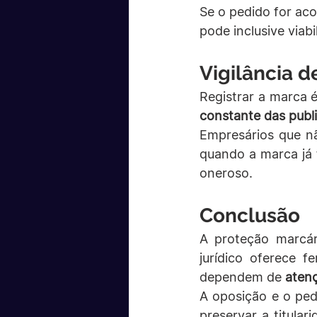
Se o pedido for aco
pode inclusive viab
Vigilância d
Registrar a marca é
constante das publ
Empresários que n
quando a marca já 
oneroso.
Conclusão
A proteção marcári
jurídico oferece f
dependem de 
atenç
A oposição e o ped
preservar a titular