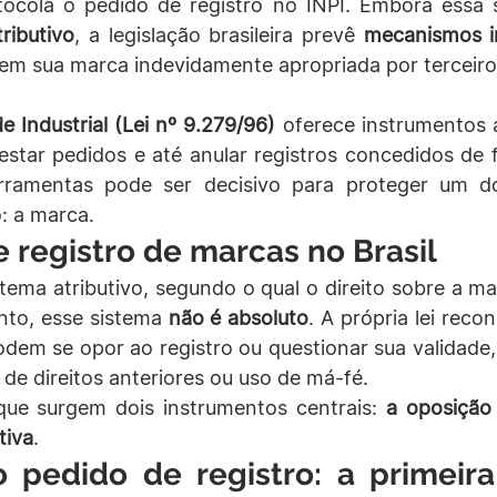
ocola o pedido de registro no INPI. Embora essa s
tributivo
, a legislação brasileira prevê 
mecanismos i
em sua marca indevidamente apropriada por terceiro
e Industrial (Lei nº 9.279/96)
 oferece instrumentos a
tar pedidos e até anular registros concedidos de fo
rramentas pode ser decisivo para proteger um do
: a marca.
 registro de marcas no Brasil
stema atributivo, segundo o qual o direito sobre a m
nto, esse sistema 
não é absoluto
. A própria lei reco
dem se opor ao registro ou questionar sua validade,
de direitos anteriores ou uso de má-fé.
ue surgem dois instrumentos centrais: 
a oposição
tiva
.
 pedido de registro: a primeira 