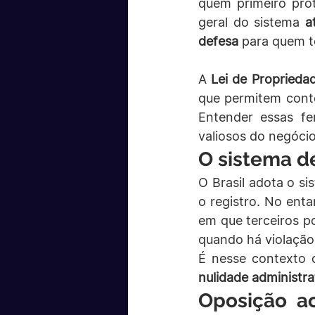
quem primeiro prot
geral do sistema 
a
defesa
 para quem t
A 
Lei de Propriedad
que permitem contes
Entender essas fe
valiosos do negócio
O sistema de
O Brasil adota o si
o registro. No enta
em que terceiros po
quando há violação 
É nesse contexto q
nulidade administra
Oposição ao