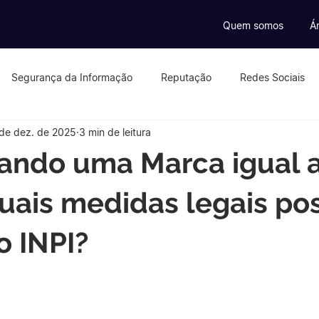
Quem somos
Á
Segurança da Informação
Reputação
Redes Sociais
de dez. de 2025
3 min de leitura
ados
eSports
Influenecers
Criptomoedas
e-co
ando uma Marca igual 
Educação Digital
Tributação Digital
Crimes Digitais
uais medidas legais po
o INPI?