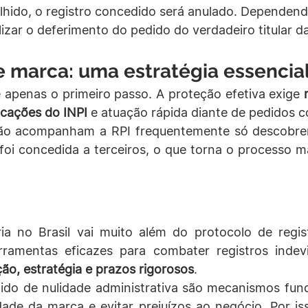
lhido, o registro concedido será anulado. Dependendo
ilizar o deferimento do pedido do verdadeiro titular d
e marca: uma estratégia essencia
 apenas o primeiro passo. A proteção efetiva exige 
icações do INPI
 e atuação rápida diante de pedidos co
ão acompanham a RPI frequentemente só descobre
foi concedida a terceiros, o que torna o processo m
a no Brasil vai muito além do protocolo de regist
erramentas eficazes para combater registros indevi
ão, estratégia e prazos rigorosos
.
ido de nulidade administrativa são mecanismos fund
idade da marca e evitar prejuízos ao negócio. Por is