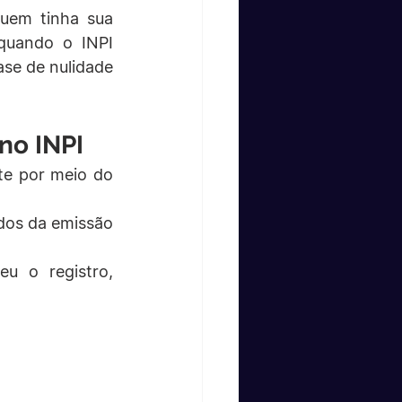
uem tinha sua 
quando o INPI 
se de nulidade 
no INPI
Após a concessão do registro, ainda é possível agir administrativamente por meio do 
dos da emissão 
u o registro, 