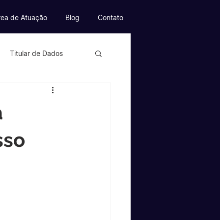
rea de Atuação
Blog
Contato
Titular de Dados
mmerce
a
Games
sso