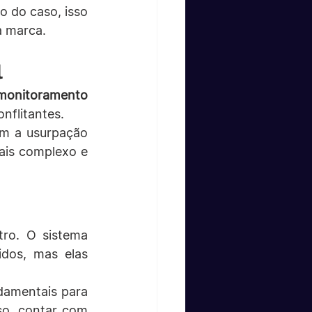
 do caso, isso 
a marca.
l
monitoramento 
nflitantes.
m a usurpação 
ais complexo e 
ro. O sistema 
dos, mas elas 
amentais para 
so, contar com 