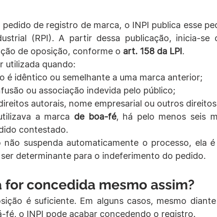
pedido de registro de marca, o INPI publica esse ped
ustrial (RPI). A partir dessa publicação, inicia-se
ação de oposição, conforme o 
art. 158 da LPI
.
 utilizada quando:
ivo é idêntico ou semelhante a uma marca anterior;
fusão ou associação indevida pelo público;
direitos autorais, nome empresarial ou outros direitos
utilizava a marca 
de boa-fé
, há pelo menos seis m
dido contestado.
 não suspenda automaticamente o processo, ela é a
ser determinante para o indeferimento do pedido.
a for concedida mesmo assim?
ção é suficiente. Em alguns casos, mesmo diante d
á-fé, o INPI pode acabar concedendo o registro.