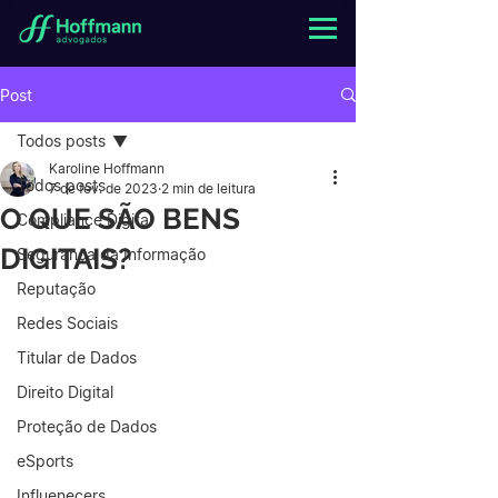
Post
Todos posts
Karoline Hoffmann
Todos posts
7 de fev. de 2023
2 min de leitura
O QUE SÃO BENS
Compliance Digital
DIGITAIS?
Segurança da Informação
Reputação
Redes Sociais
Titular de Dados
Direito Digital
Proteção de Dados
eSports
Influenecers