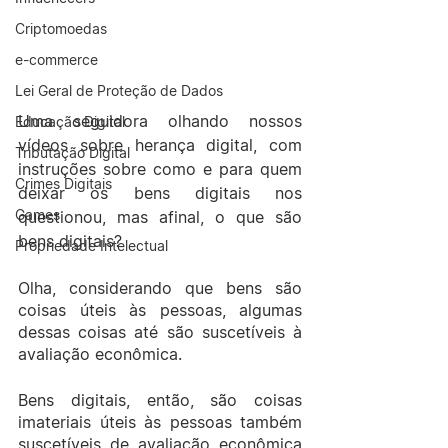
Criptomoedas
e-commerce
Lei Geral de Proteção de Dados
Uma seguidora olhando nossos 
Educação Digital
vídeos sobre herança digital, com 
Tributação Digital
instruções sobre como e para quem 
Crimes Digitais
deixar os bens digitais nos 
Games
questionou, mas afinal, o que são 
bens digitais?
Propriedade Intelectual
Olha, considerando que bens são 
coisas úteis às pessoas, algumas 
dessas coisas até são suscetíveis à 
avaliação econômica.
Bens digitais, então, são coisas 
imateriais úteis às pessoas também 
suscetíveis de avaliação econômica 