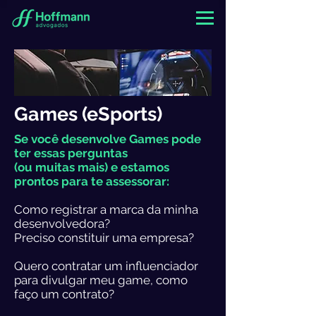
Games (eSports)
Se você desenvolve Games pode
ter essas perguntas
(ou muitas mais) e estamos
prontos para te assessorar:
Como registrar a marca da minha
desenvolvedora?
Preciso constituir uma empresa?
Quero contratar um influenciador
para divulgar meu game, como
faço um contrato?