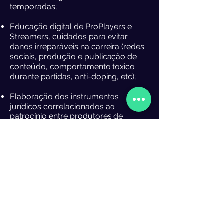
temporadas;
Educação digital de ProPlayers e
Streamers, cuidados para evitar
danos irreparáveis na carreira (redes
sociais, produção e publicação de
conteúdo, comportamento toxico
durante partidas, anti-doping, etc);
Elaboração dos instrumentos
jurídicos correlacionados ao
patrocínio entre produtores de
games e jogadores de alto
desempenho (individual ou times);
Acompanhamento e análise jurídica
dos projetos de lei que podem
impactar
o mercado.
Quer saber mais sobre
Games (eSports)
?