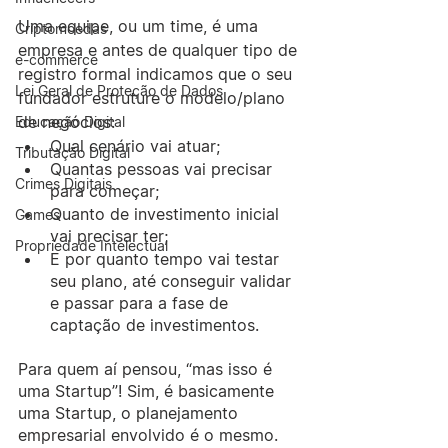
Uma equipe, ou um time, é uma 
Criptomoedas
empresa e antes de qualquer tipo de 
e-commerce
registro formal indicamos que o seu 
Lei Geral de Proteção de Dados
fundador estruture o modelo/plano 
de negócios: 
Educação Digital
Qual cenário vai atuar;
Tributação Digital
Quantas pessoas vai precisar 
Crimes Digitais
para começar;
Quanto de investimento inicial 
Games
vai precisar ter;
Propriedade Intelectual
E por quanto tempo vai testar 
seu plano, até conseguir validar 
e passar para a fase de 
captação de investimentos.
Para quem aí pensou, “mas isso é 
uma Startup”! Sim, é basicamente 
uma Startup, o planejamento 
empresarial envolvido é o mesmo.