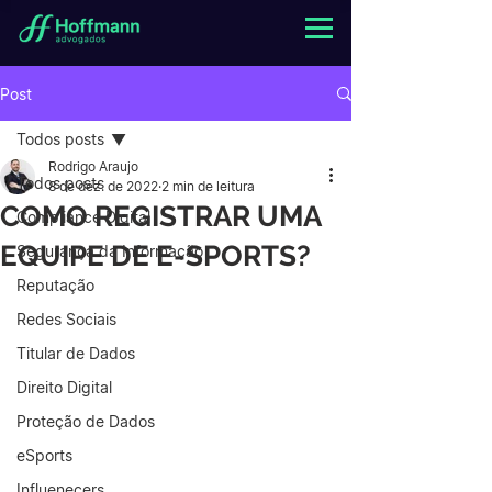
Post
Todos posts
Rodrigo Araujo
Todos posts
8 de dez. de 2022
2 min de leitura
COMO REGISTRAR UMA
Compliance Digital
EQUIPE DE E-SPORTS?
Segurança da Informação
Reputação
Redes Sociais
Titular de Dados
Direito Digital
Proteção de Dados
eSports
Influenecers