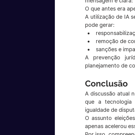
mensagem é clara:
O que antes era apen
A utilização de IA 
pode gerar:
responsabilizaç
remoção de co
sanções e impac
A prevenção jurí
planejamento de c
Conclusão
A discussão atual n
que a tecnologia 
igualdade de dispu
O assunto eleições,
apenas acelerou es
Por isso, compreende