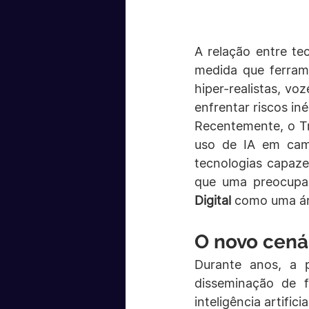
A relação entre te
medida que ferrame
hiper-realistas, voz
enfrentar riscos iné
Recentemente, o Tri
uso de IA em camp
tecnologias capaze
que uma preocupaç
Digital
 como uma áre
O novo cenár
Durante anos, a p
disseminação de 
inteligência artifi