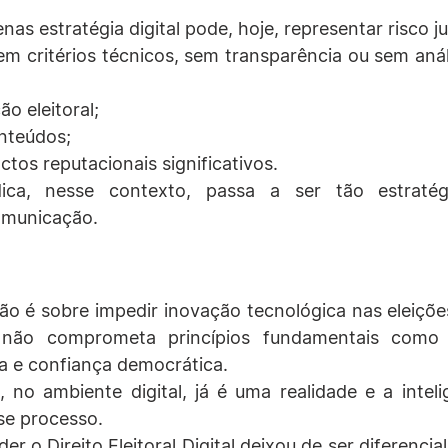
as estratégia digital pode, hoje, representar risco jur
sem critérios técnicos, sem transparência ou sem anál
ão eleitoral;
nteúdos;
tos reputacionais significativos.
dica, nesse contexto, passa a ser tão estratég
omunicação.
ão é sobre impedir inovação tecnológica nas eleições
não comprometa princípios fundamentais como tr
ta e confiança democrática.
 no ambiente digital, já é uma realidade e a inteligên
se processo.
r o Direito Eleitoral Digital deixou de ser diferencial