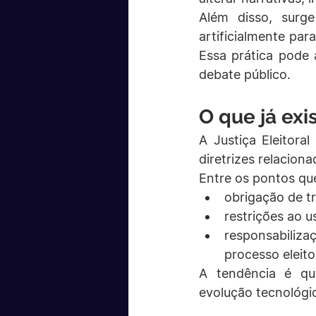
Além disso, surge
artificialmente par
Essa prática pode 
debate público.
O que já ex
A Justiça Eleitora
diretrizes relacion
Entre os pontos qu
obrigação de t
restrições ao u
responsabiliz
processo eleito
A tendência é qu
evolução tecnológic