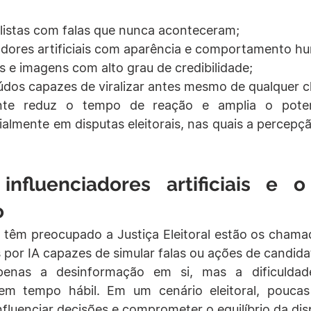
alistas com falas que nunca aconteceram;
iadores artificiais com aparência e comportamento h
 e imagens com alto grau de credibilidade;
údos capazes de viralizar antes mesmo de qualquer 
te reduz o tempo de reação e amplia o poten
ialmente em disputas eleitorais, nas quais a percepçã
influenciadores artificiais e o
o
 têm preocupado a Justiça Eleitoral estão os chama
por IA capazes de simular falas ou ações de candida
enas a desinformação em si, mas a dificuldad
 em tempo hábil. Em um cenário eleitoral, pouca
influenciar decisões e comprometer o equilíbrio da dis