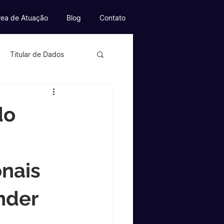
rea de Atuação
Blog
Contato
Titular de Dados
mmerce
do
Games
onais
nder