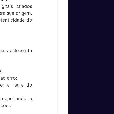
itais criados 
re sua origem. 
tenticidade do 
 estabelecendo 
A;
ao erro;
r a lisura do 
ompanhando a 
ições.