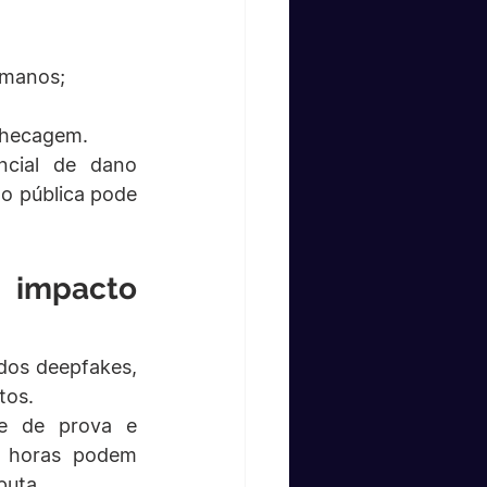
umanos;
checagem.
cial de dano 
o pública pode 
 impacto 
dos deepfakes, 
tos.
e de prova e 
s horas podem 
puta.