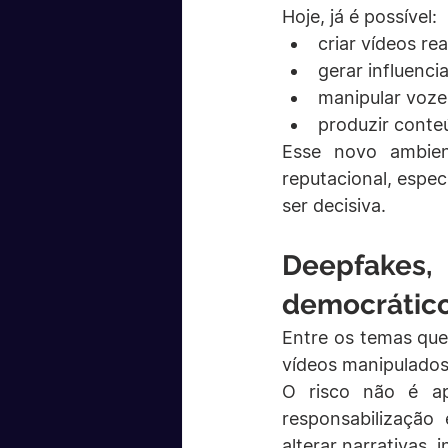
Hoje, já é possível:
criar vídeos re
gerar influenc
manipular vozes
produzir conte
Esse novo ambien
reputacional, espec
ser decisiva.
Deepfakes, 
democrátic
Entre os temas que
vídeos manipulados 
O risco não é ap
responsabilização
alterar narrativas, 