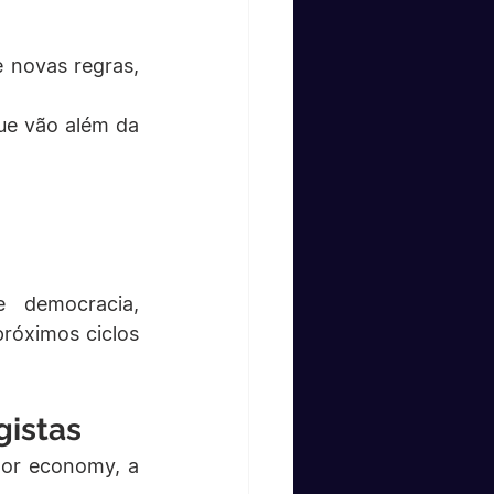
novas regras, 
ue vão além da 
e democracia, 
róximos ciclos 
gistas
tor economy, a 