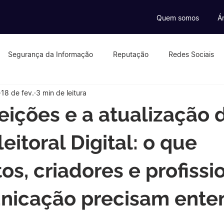
Quem somos
Á
Segurança da Informação
Reputação
Redes Sociais
18 de fev.
3 min de leitura
ados
eSports
Influenecers
Criptomoedas
e-co
leições e a atualização 
Educação Digital
Tributação Digital
Crimes Digitais
leitoral Digital: o que
os, criadores e profissi
nicação precisam ente