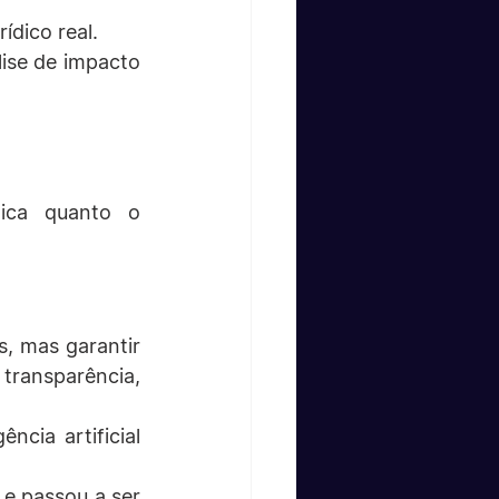
ídico real.
ise de impacto 
ica quanto o 
, mas garantir 
ansparência, 
cia artificial 
 e passou a ser 