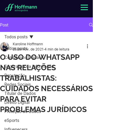
Post
Todos posts
Karoline Hoffmann
Todos posts
25 de nov. de 2021
4 min de leitura
O USO DO WHATSAPP
Compliance Digital
NAS RELAÇÕES
Segurança da Informação
Reputação
TRABALHISTAS:
Redes Sociais
CUIDADOS NECESSÁRIOS
Titular de Dados
PARA EVITAR
Direito Digital
PROBLEMAS JURÍDICOS
Proteção de Dados
eSports
Influenecers